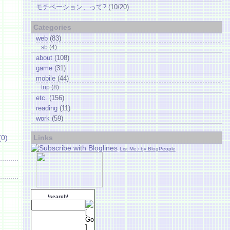
モチベーション、って?
(10/20)
Categories
web
(83)
sb
(4)
about
(108)
game
(31)
mobile
(44)
trip
(8)
etc.
(156)
reading
(11)
work
(59)
(0)
Links
List Me♪ by BlogPeople
!search!