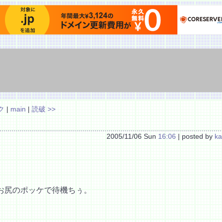
ク
|
main
|
読破 >>
2005/11/06 Sun
16:06
| posted by
ka
お尻のポッケで待機ちぅ。