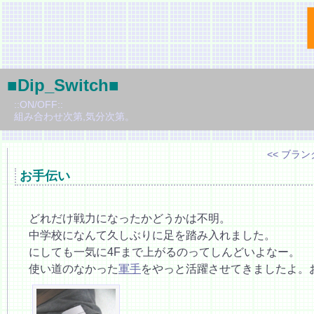
■Dip_Switch■
::ON/OFF::
組み合わせ次第,気分次第。
<< ブラン
お手伝い
どれだけ戦力になったかどうかは不明。
中学校になんて久しぶりに足を踏み入れました。
にしても一気に4Fまで上がるのってしんどいよなー。
使い道のなかった
軍手
をやっと活躍させてきましたよ。