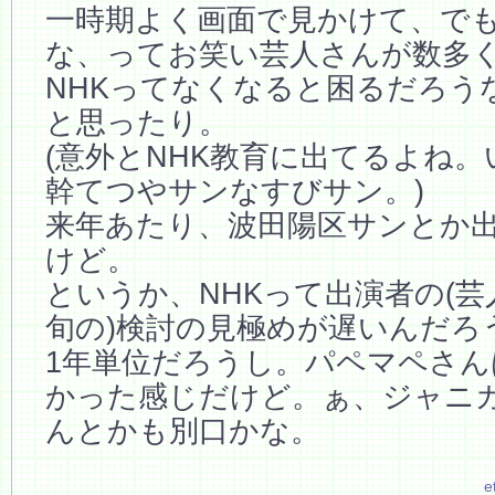
一時期よく画面で見かけて、で
な、ってお笑い芸人さんが数多
NHKってなくなると困るだろう
と思ったり。
(意外とNHK教育に出てるよね
幹てつやサンなすびサン。)
来年あたり、波田陽区サンとか
けど。
というか、NHKって出演者の(
旬の)検討の見極めが遅いんだろ
1年単位だろうし。パペマペさん
かった感じだけど。ぁ、ジャニ
んとかも別口かな。
e