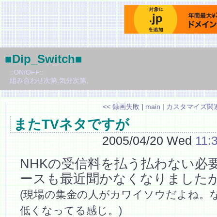
■Dip_Switch■
::ON/OFF::
組み合わせ次第,気分次第。
<< 録画失敗
|
main
|
カスタマイズ関連
またTVネタですが
2005/04/20 Wed
11:
NHKの受信料を払う払わない必
ースも最近聞かなくなりました
(現場の集金の人がカワイソウだよね。
低くなってる感じ。)