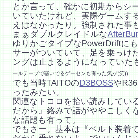
とか言って、確かに初期からシ
いていたけれど、実際ゲームす
えはなかったり。強制された事
まぁダブルクレイドルな
AfterBu
ゆりかごタイプなPowerDrift
サーがついていて、足を乗っけ
ングは止まるようになっていた
ールテープで塞いでるゲーセンも有った気が(笑))
でも当時TAITOの
D3BOSS
やR3
ったみたい。
関連なトコロを拾い読みしてい
だから』絡みで話がややこしく
な話題も有って。
でもさー。基本は『ベルト装着