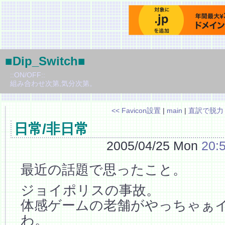
■Dip_Switch■
::ON/OFF::
組み合わせ次第,気分次第。
<< Favicon設置
|
main
|
直訳で脱力 
日常/非日常
2005/04/25 Mon
20:
最近の話題で思ったこと。
ジョイポリスの事故。
体感ゲームの老舗がやっちゃぁ
わ。