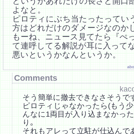
というかあれだけの長さと開口
よなと。
ピロティにぶち当たったってい
方はどれだけのダメージなのか
もーね、ニュース見てたら『ぺ
て連呼してる解説が耳に入って
悪いというかなんというか。
abo
Comments
kaco
そう簡単に撤去できなさそうで
ピロティじゃなかったら(もう少
んなに1両目が入り込まなかっ
り｡
それもアレって立駐が仕込んで