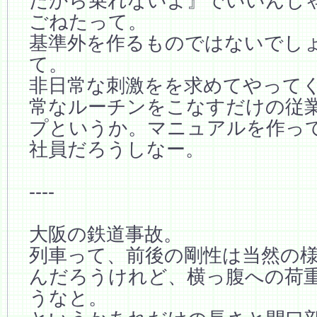
だから乗れないよ』でいいんじ
ごねたって。
基準外を作るものではないでし
て。
非日常な刺激をを求めてやって
常なルーチンをこなすだけの従
プというか。マニュアルを作っ
社員だろうしなー。
----
大阪の鉄道事故。
列車って、前後の剛性は当然の
んだろうけれど、横っ腹への荷
うなと。