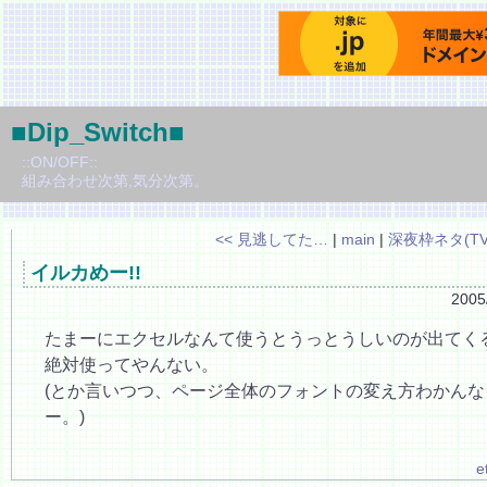
■Dip_Switch■
::ON/OFF::
組み合わせ次第,気分次第。
<< 見逃してた…
|
main
|
深夜枠ネタ(TV
イルカめー!!
2005
たまーにエクセルなんて使うとうっとうしいのが出てく
絶対使ってやんない。
(とか言いつつ、ページ全体のフォントの変え方わかんなく
ー。)
e