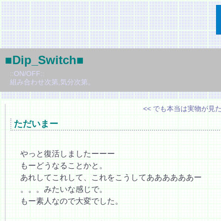
■Dip_Switch■
::ON/OFF::
組み合わせ次第,気分次第。
<< でも本当は実物が見
ただいまー
やっと復活しましたーーー
もーどうなることかと。
あれしてこれして、これをこうしてああああああー
。。。みたいな感じで。
もー素人なので大変でした。