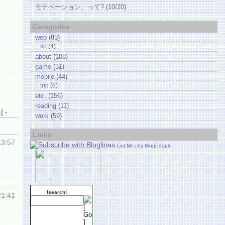
モチベーション、って?
(10/20)
Categories
web
(83)
sb
(4)
about
(108)
game
(31)
mobile
(44)
trip
(8)
etc.
(156)
reading
(11)
| -
work
(59)
Links
13:57
List Me♪ by BlogPeople
!search!
21:41