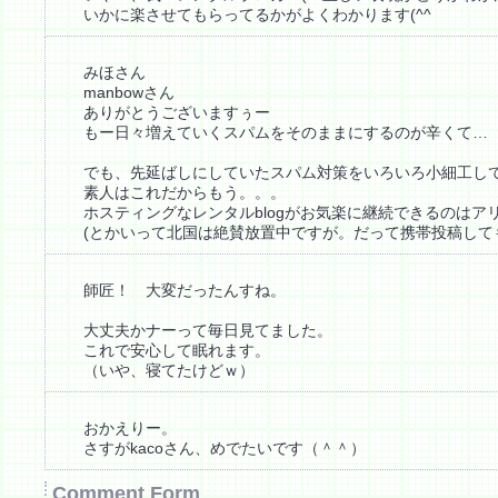
いかに楽させてもらってるかがよくわかります(^^ゞ
みほさん
manbowさん
ありがとうございますぅー
もー日々増えていくスパムをそのままにするのが辛くて…
でも、先延ばしにしていたスパム対策をいろいろ小細工し
素人はこれだからもう。。。
ホスティングなレンタルblogがお気楽に継続できるのはア
(とかいって北国は絶賛放置中ですが。だって携帯投稿して
師匠！ 大変だったんすね。
大丈夫かナーって毎日見てました。
これで安心して眠れます。
（いや、寝てたけどｗ）
おかえりー。
さすがkacoさん、めでたいです（＾＾）
Comment Form