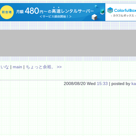
たいな
|
main
|
ちょっと余裕。 >>
2008/08/20 Wed
15:33
| posted by
ka