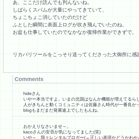
あ、ここだけ読んでも判んないね。
しばらくスパムが大量にやってきていて、
ちょこちょこ消していたのだけど
ふとした瞬間に表面上ログが吹き飛んでいたのね。
お盆も仕事していたのでなかなか復帰作業ができずで。
リカバリツールをこっそり送ってくださった大御所に感
Comments
hideさん
いやー本当ですよ。いまの北国はなんか機能が増えてるら
人がきちんと動くコミュニティは佐藤さん時代が一番良か
blogもまだまだ発展途上でしたもんね。
おかえりなさいませ～。
kacoさんの安否が気になってました(笑)
いや～、我々レンタルブロガー(←正しい表現かどうかわか