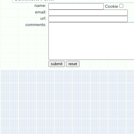
name:
Cookie
email:
url:
comments: