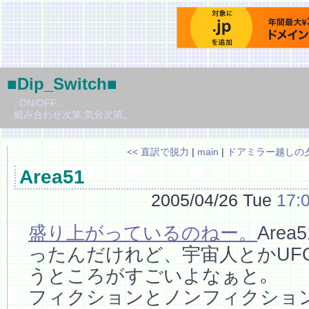
■Dip_Switch■
::ON/OFF::
組み合わせ次第,気分次第。
<< 直訳で脱力
|
main
|
ドアミラー越しの夕
Area51
2005/04/26 Tue
17:
盛り上がっているのねー。
Are
ったんだけれど、宇宙人とかUF
うところがすごいよなぁと｡
フィクションとノンフィクショ