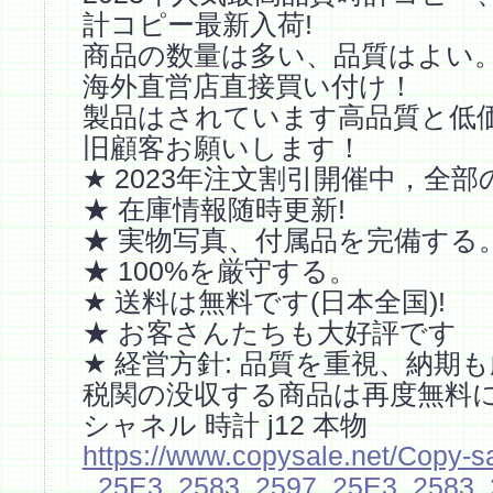
計コピー最新入荷!
商品の数量は多い、品質はよい
海外直営店直接買い付け！
製品はされています高品質と低
旧顧客お願いします！
★ 2023年注文割引開催中，全部
★ 在庫情報随時更新!
★ 実物写真、付属品を完備する
★ 100%を厳守する。
★ 送料は無料です(日本全国)!
★ お客さんたちも大好評です
★ 経営方針: 品質を重視、納期
税関の没収する商品は再度無料
シャネル 時計 j12 本物
https://www.copysale.net/Copy-s
_25E3_2583_2597_25E3_2583_