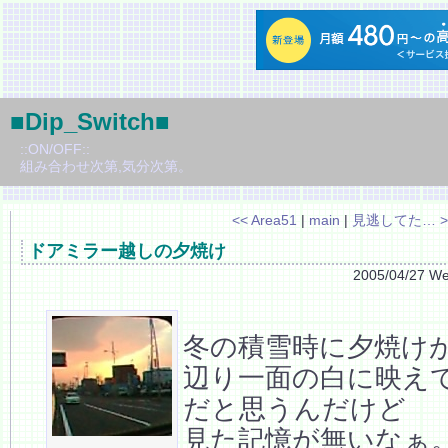
■Dip_Switch■
::ON/OFF::
組み合わせ次第,気分次第。
<< Area51
|
main
|
見逃してた… >
ドアミラー越しの夕焼け
2005/04/27 W
冬の積雪時に夕焼け
辺り一面の白に映え
だと思うんだけど
見た記憶が無いなぁ