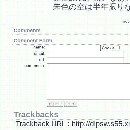
朱色の空は半年振り
mobi
Comments
Comment Form
name:
Cookie
email:
url:
comments:
Trackbacks
Trackback URL : http://dipsw.s55.x