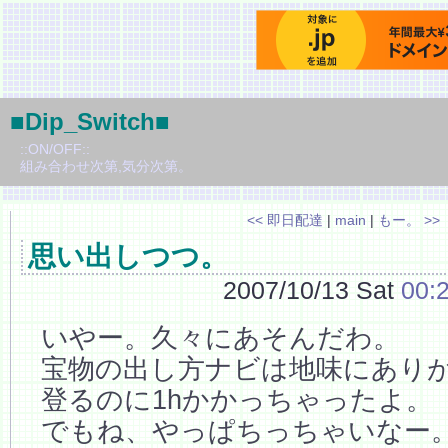
■Dip_Switch■
::ON/OFF::
組み合わせ次第,気分次第。
<< 即日配達
|
main
|
もー。 >>
思い出しつつ。
2007/10/13 Sat
00:
いやー。久々にあそんだわ。
宝物の出し方ナビは地味にありが
登るのに1hかかっちゃったよ。
でもね、やっぱちっちゃいなー