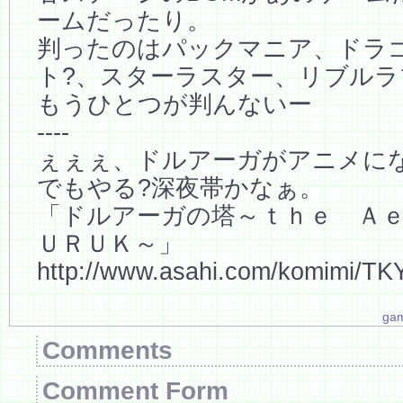
ームだったり。
判ったのはパックマニア、ドラ
ト?、スターラスター、リブル
もうひとつが判んないー
----
ぇぇぇ、ドルアーガがアニメに
でもやる?深夜帯かなぁ。
「ドルアーガの塔～ｔｈｅ Ａ
ＵＲＵＫ～」
http://www.asahi.com/komimi/T
ga
Comments
Comment Form