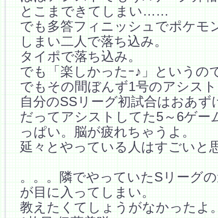
とこまできてしまい……
でも多答フィニッシュでポケモ
しまい二人で落ち込み。
タイポで落ち込み。
でも「楽しかったｰ♪」というの
でもその間ぼんず1号のアシス
自分のSSリーグ初試合はおあず
だってアシストしてた5～6ゲー
っぱい。脳が疲れちゃうよ。
延々とやっている人はすごいと
。。。隣でやっていたSリーグの
が目に入ってしまい。
教えたくてしょうがなかったよ