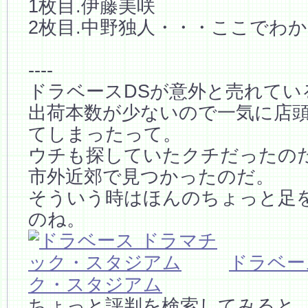
1枚目.伊藤美咲
2枚目.中野独人・・・ここでわ
----
ドラベースDSが意外と売れてい
出荷本数が少ないので一気に店
てしまったって。
ウチも探していたクチだったの
市外近郊で見つかったのだ。
そういう時はほんのちょっと足
のね。
ドラベー
ク・スタジアム
ちょっと評判を検索してみると