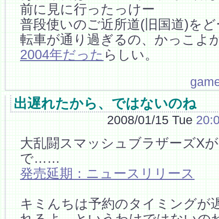
前に見に行ったっけー
普段使いのご近所道(旧国道)を
転車が通り過ぎるの、かっこよ
2004年だった
らしい。
gam
出遅れたから、ではないのね
2008/01/15 Tue
20:
大乱闘スマッシュブラザーズX
で……
発売延期：ニュースリリース
キミんちは予約のタイミングが
れるよ、というわけではないの