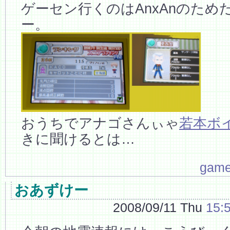
ゲーセン行くのはAnxAnのため
ー。
おうちでアナゴさんぃゃ
若本ボ
きに聞けるとは…
gam
おあずけー
2008/09/11 Thu
15: