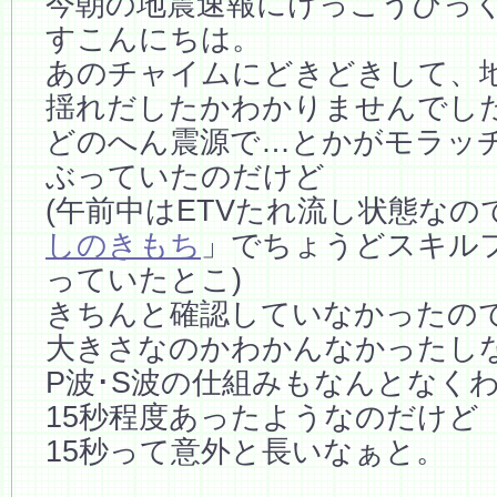
今朝の地震速報にけっこうびっくり
すこんにちは。
あのチャイムにどきどきして、
揺れだしたかわかりませんでし
どのへん震源で…とかがモラッ
ぶっていたのだけど
(午前中はETVたれ流し状態なの
しのきもち
」でちょうどスキル
っていたとこ)
きちんと確認していなかったの
大きさなのかわかんなかったし
P波･S波の仕組みもなんとなく
15秒程度あったようなのだけど
15秒って意外と長いなぁと。