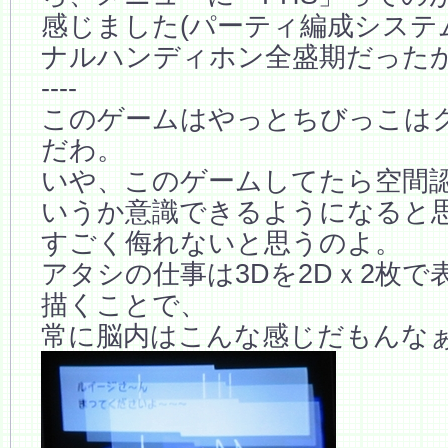
感じました(パーティ編成システ
ナルハンディホン全盛期だった
----
このゲームはやっとちびっこは
だわ。
いや、このゲームしてたら空間
いうか意識できるようになると
すごく侮れないと思うのよ。
アタシの仕事は3Dを2Dｘ2枚で
描くことで、
常に脳内はこんな感じだもんな