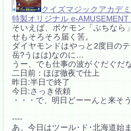
クイズマジックアカデミー
特製オリジナル e-AMUSEMENT 
そいえば、ポケモン「ぷちなら」
せもそろそろ届く筈。
ダイヤモンドはやっと2度目のテ
岳?うはは)なのに…
うー、でも仕事の波がぐだぐだ
二日前：ほぼ徹夜で仕上
昨日:半日で終了
今日:さっき依頼
・・・で、明日どーーんと来そ
----
あ、今日はツール･ド･北海道始