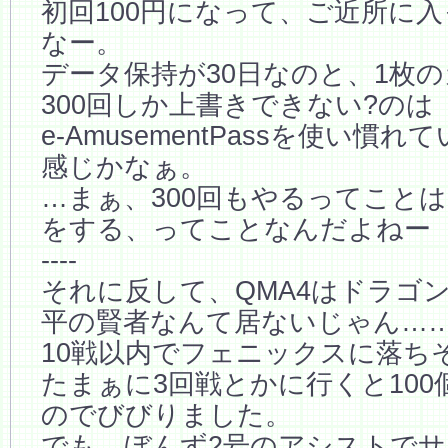
初回100円になって、ご近所に
なー。
データ保持が30日なのと、1枚
300回しか上書きできない?のは
e-AmusementPassを使い慣
感じかなぁ。
…まぁ、300回もやるってことは
をする、ってことなんだよねー
----
それに反して、QMA4はドラゴ
平の賢者なんて居ないじゃん…
10戦以内でフェニックスに落ち
たまぁに3回戦とかに行くと10
のでびびりました。
でも、ぼんず2号のアシストで