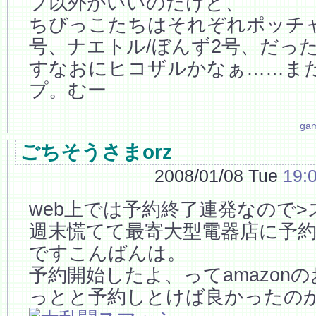
プ以外がいいのだけど、
ちびっこたちはそれぞれポッチャ
号、ナエトル/ぼんず2号、だっ
すなおにヒコザルかなぁ……ま
プ。むー
ga
ごちそうさまorz
2008/01/08 Tue
19:
web上では予約終了連発なので>ス
週末慌てて最寄大型電器店に予約し
ですこんばんは。
予約開始したよ、ってamazon
っとと予約しとけば良かったの