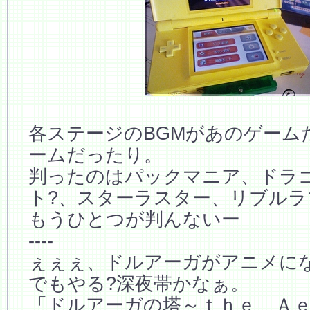
各ステージのBGMがあのゲーム
ームだったり。
判ったのはパックマニア、ドラ
ト?、スターラスター、リブル
もうひとつが判んないー
----
ぇぇぇ、ドルアーガがアニメに
でもやる?深夜帯かなぁ。
「ドルアーガの塔～ｔｈｅ Ａ