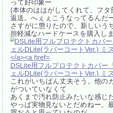
って好印象ー
(本体のははがしてくれて、フタ
返送。へぇぇこうなってるんだー
さすがに懲りたので、新しいう
担軽減なハードケースを購入し
DSLite用フルプロテクトカバ
ェルDLite(ラバーコートVer.)
これがいちばん丈夫そう。他の
がついていなくて
あくまで汚れ防止みたいな感じ
やっぱ実物見ないとだめねー。
買おうと思っていたのだ。