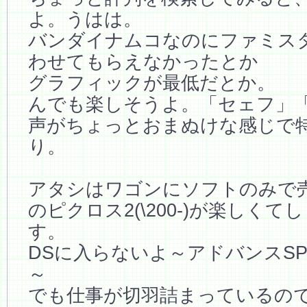
よ。うはは。
バンダイナムコなのにファミス
わせてもらえなかったとか
グラフィックが最低だとか。
んでも楽しそうよ。「セェフ」
声がちょっとおまぬけな感じで
り。
アタシはワゴンにソフトのみで
のピクロス2(\200-)が楽しく
す。
DSに入らないよ～アドバンスS
～
でも仕事が切羽詰まっているの