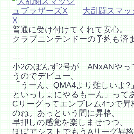
大乱闘スマッ
X
普通に受け付けてくれて安心。
クラブニンテンドーの予約も済
----
小2のぼんず2号が「ANxANや
うのでデビュー。
「うーん、QMA4より難しいよ
といっしょにやるもーん」って
Cリーグってエンブレム4つで昇
のね。あっという間に昇格。
早押しの感覚を楽しませつつ、
ほぼアシストでもうAリーグ昇