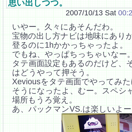
思い出しつつ。
2007/10/13 Sat
00:
いやー。久々にあそんだわ。
宝物の出し方ナビは地味にありが
登るのに1hかかっちゃったよ。
でもね、やっぱちっちゃいなー
タテ画面設定もあるのだけど、
はどうやって押そう。
Xeviousをタテ画面でやってみ
そうになったよ、むー。スペシ
場所もうろ覚え。
あ、パックマンVS.は楽しいよー