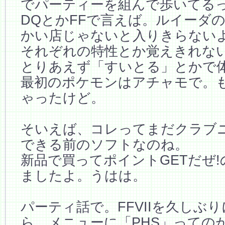
でパーティーを組んで歩いてる
DQとかFFで言えば。ルイーダ
かい店じゃないと入りきらない
それぞれの特性とか覚えきれな
とりあえず「すいとる」とかで
最初のポケモンはアチャモで。
ゃったけど。
そいえば、コレってまだクラブ
できる前のソフトなのね。
新品で買ってポイントGETだぜ
ましたよ。うはは。
パーティ話で。FFVIIを久しぶ
ら、メニューに「PHS」っての