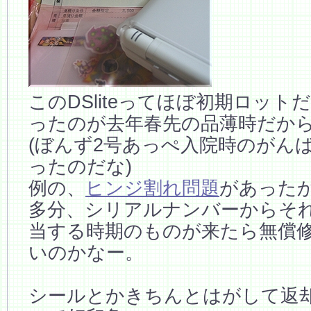
このDSliteってほぼ初期ロッ
ったのが去年春先の品薄時だか
(ぼんず2号あっぺ入院時のがん
ったのだな)
例の、
ヒンジ割れ問題
があった
多分、シリアルナンバーからそ
当する時期のものが来たら無償
いのかなー。
シールとかきちんとはがして返