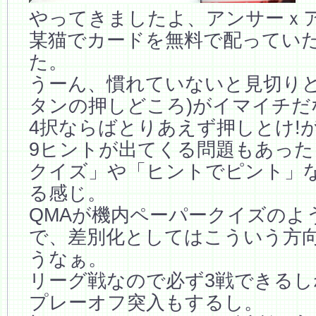
やってきましたよ、アンサーｘ
某猫でカードを無料で配ってい
た。
うーん、慣れていないと見切りど
タンの押しどころ)がイマイチだ
4択ならばとりあえず押しとけ!
9ヒントが出てくる問題もあっ
クイズ」や「ヒントでピント」
る感じ。
QMAが機内ペーパークイズのよ
で、差別化としてはこういう方
うなぁ。
リーグ戦なので必ず3戦できるしね
プレーオフ突入もするし。