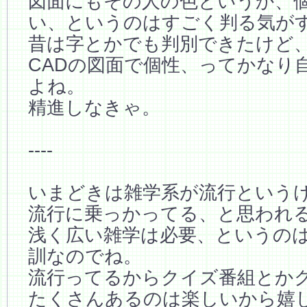
図面にもその人の色というか、
い、というのはすごく判る気が
昔は字とかでも判別できたけど
CADの図面で個性、ってかなり
よね。
精進しなきゃ。
----
いまどきは雑学系が流行という
流行に乗っかってる、と思われ
浅く広い雑学は必要、というのはk
訓なのでね。
流行ってるからクイズ番組とか
たくさんあるのは楽しいから嬉