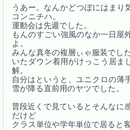
うあー。なんかどつぼにはまり気
コンニチハ。
運動会は先週でした。
もんのすごい強風のなか一日屋
よ。
みんな真冬の複層ぃゃ服装でし
いたダウン着用がけっこう居ま
解。
自分はというと、ユニクロの薄
雪が降る直前用のヤツでした。
普段近くで見ているとそんなに
だけど
クラス単位や学年単位で居ると