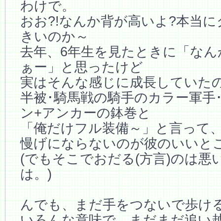
わけで。
おお?!なんか背が高いよ?本当
きいのか～
去年、6年生を見たときに「なん
ぁー」と思ったけど
実はそんな感じに成長していた
半被･騎馬戦の騎手のカラー軍手
ン+アンカーの鉢巻と
「俺だけフル装備～」と言って
慢げにならないのが彼のいいと
(でもそこでおだる(方言)のは悪
は。)
んでも、まだ手をつないで歩け
いろんな意味で、まだまだ追い