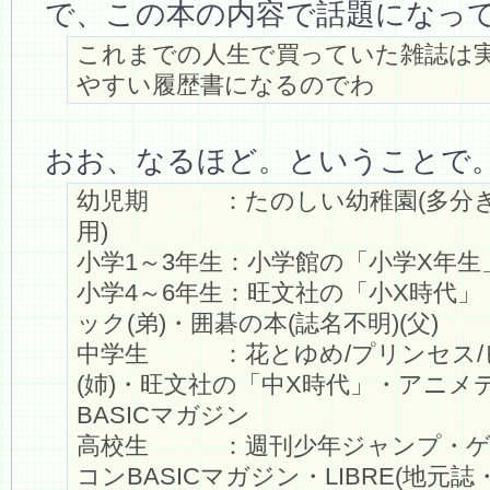
で、この本の内容で話題になっ
これまでの人生で買っていた雑誌は
やすい履歴書になるのでわ
おお、なるほど。ということで
幼児期 ：たのしい幼稚園(多分
用)
小学1～3年生：小学館の「小学X年生
小学4～6年生：旺文社の「小X時代
ック(弟)・囲碁の本(誌名不明)(父)
中学生 ：花とゆめ/プリンセス/
(姉)・旺文社の「中X時代」・アニメ
BASICマガジン
高校生 ：週刊少年ジャンプ・ゲ
コンBASICマガジン・LIBRE(地元