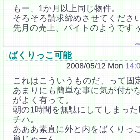
もー、1か月以上同じ物件。
そろそろ請求締めさせてくださ
先月の売上、バイトのようです
wo
ばくりっこ可能
2008/05/12 Mon
14:
これはこういうものだ、って固
あまりにも簡単な事に気が付か
がよく有って。
朝の1時間を無駄にしてしまったk
チハ。
あああ素直に外と内をばくりっ
単じゃーん。