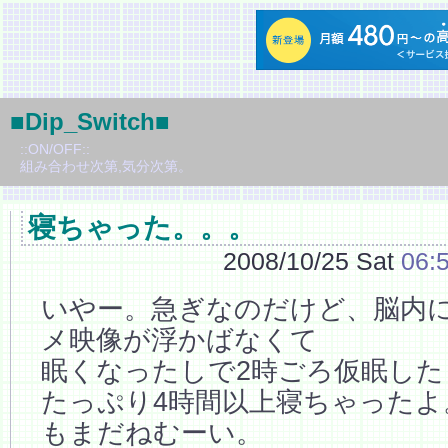
■Dip_Switch■
::ON/OFF::
組み合わせ次第,気分次第。
寝ちゃった。。。
2008/10/25 Sat
06:
いやー。急ぎなのだけど、脳内
メ映像が浮かばなくて
眠くなったしで2時ごろ仮眠した
たっぷり4時間以上寝ちゃったよ
もまだねむーい。