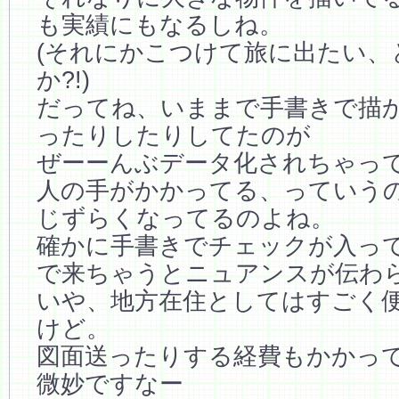
も実績にもなるしね。
(それにかこつけて旅に出たい、
か?!)
だってね、いままで手書きで描
ったりしたりしてたのが
ぜーーんぶデータ化されちゃっ
人の手がかかってる、っていう
じずらくなってるのよね。
確かに手書きでチェックが入って
で来ちゃうとニュアンスが伝わ
いや、地方在住としてはすごく
けど。
図面送ったりする経費もかかっ
微妙ですなー