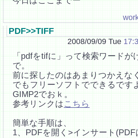
今日はここまでー
wor
PDF>>TIFF
2008/09/09 Tue
17:
「pdfをtifに」って検索ワード
で。
前に探したのはあまりつかえな
でもフリーソフトでできるです
GIMP2でおｋ。
参考リンクは
こちら
簡単な手順は、
1、PDFを開く>インサート(PD