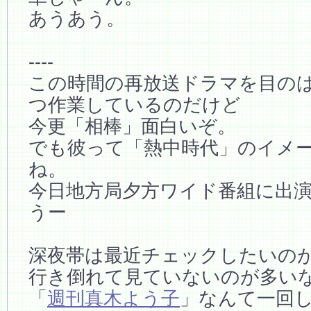
あうあう。
----
この時間の再放送ドラマを目の
つ作業しているのだけど
今更「相棒」面白いぞ。
でも彼って「熱中時代」のイメ
ね。
今日地方局夕方ワイド番組に出
うー
深夜帯は最近チェックしたいの
行き倒れて見ていないのが多い
「
週刊真木よう子
」なんて一回