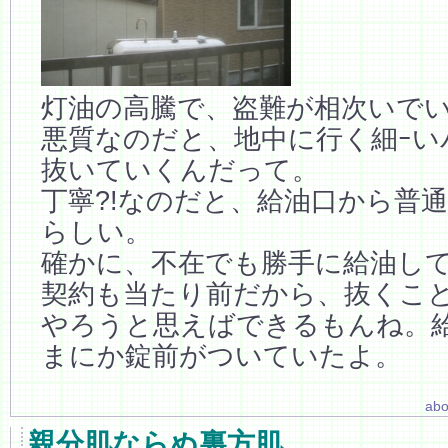
灯油の高騰で、盗難が相次いで
悪質なのだと、地中に行く細ｰい
抜いていくんだって。
丁寧?!なのだと、給油口から普
らしい。
確かに、不在でも勝手に給油し
契約も当たり前だから、抜くこ
やろうと思えばできるもんね。
まにか錠前がついていたよ。
abo
親分肌ならぬ裏方肌