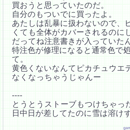
買おうと思っていたのだ。
自分のもついでに買ったよ。
あたしは乱暴に扱わないので、
くても全体がカバーされるのに
だってね注意書きが入っていた
特注色が修理になると通常色で
て。
黄色くないなんてピカチュウエ
なくなっちゃうじゃんー
----
とうとうストーブもつけちゃっ
日中日が差してたのに雪は溶けず
ga