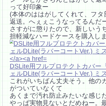
って好印象ー
(本体のははがしてくれて、フタ
返送。へぇぇこうなってるんだー
さすがに懲りたので、新しいう
担軽減なハードケースを購入し
DSLite用フルプロテクトカバ
ェルDLite(ラバーコートVer.)
これがいちばん丈夫そう。他の
がついていなくて
あくまで汚れ防止みたいな感じ
やっぱ実物見ないとだめねー。