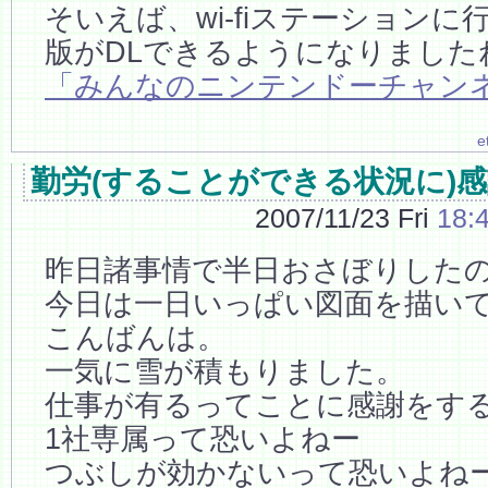
そいえば、wi-fiステーション
版がDLできるようになりました
「みんなのニンテンドーチャン
e
勤労(することができる状況に)
2007/11/23 Fri
18:
昨日諸事情で半日おさぼりした
今日は一日いっぱい図面を描いてい
こんばんは。
一気に雪が積もりました。
仕事が有るってことに感謝をす
1社専属って恐いよねー
つぶしが効かないって恐いよね