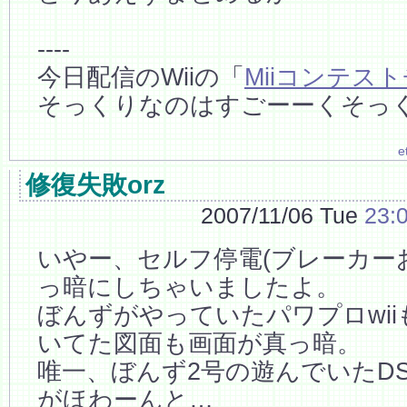
----
今日配信のWiiの「
Miiコンテス
そっくりなのはすごーーくそっ
e
修復失敗orz
2007/11/06 Tue
23:
いやー、セルフ停電(ブレーカー
っ暗にしちゃいましたよ。
ぼんずがやっていたパワプロwi
いてた図面も画面が真っ暗。
唯一、ぼんず2号の遊んでいたD
がほわーんと…