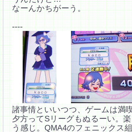
なーんかちがーう。
----
諸事情といいつつ、ゲームは満
夕方ってSリーグもぬるーい。
う感じ。QMA4のフェニックス