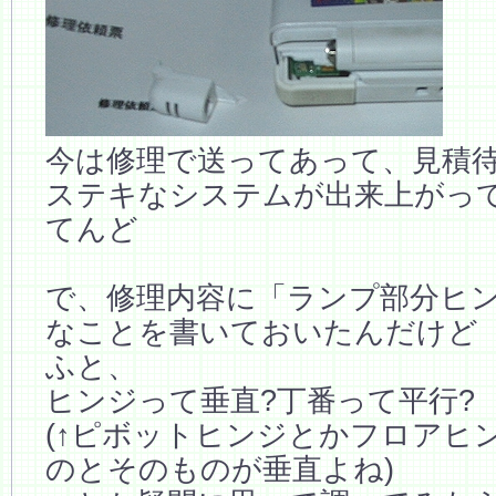
今は修理で送ってあって、見積
ステキなシステムが出来上がっ
てんど
で、修理内容に「ランプ部分ヒ
なことを書いておいたんだけど
ふと、
ヒンジって垂直?丁番って平行?
(↑ピボットヒンジとかフロアヒ
のとそのものが垂直よね)