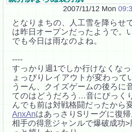
2007/11/12 Mon
09:
となりまちの、人工雪を降らせ
は昨日オープンだったようで。
でも今日は雨なのよね。
----
すっかり週1でしか行けなくな
ょっぴりレイアウトが変わって
うーん、クイズゲームの後ろに
てのはどうだろう…音にびっく
んでも前は対戦格闘だったから
AnxAn
はあっさりSリーグに復帰
相手の得意ジャンルで爆破成功>