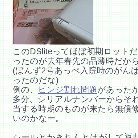
このDSliteってほぼ初期ロッ
ったのが去年春先の品薄時だか
(ぼんず2号あっぺ入院時のがん
ったのだな)
例の、
ヒンジ割れ問題
があった
多分、シリアルナンバーからそ
当する時期のものが来たら無償
いのかなー。
シールとかきちんとはがして返