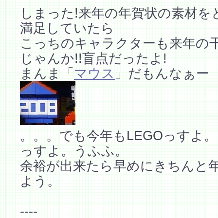
しまった!来年の年賀状の素材を
満足していたら
こっちのキャラクターも来年の
じゃんか!!盲点だったよ!
まんま「
マウス
」だもんなぁー
。。。でも今年もLEGOっすよ
っすよ。うふふ。
余裕が出来たら早めにきちんと
よう。
----