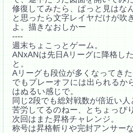
修復してみたら、ぱっと見はな
と思ったら文字レイヤだけが吹
よ。描きなおしかー
----
週末ちょこっとゲーム。
ANxANは先日Aリーグに降格し
と。
Aリーグも段位が多くなってき
でもプレーオフには出られるか
はぬるい感じで。
同じ2段でも総対戦数が倍近い人
苦労してるのねー、とちょっぴ
次回はまた昇格チャレンジ。
称号は昇格斬りや完封アンサー