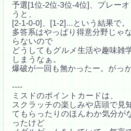
予選[1位-2位-3位-4位]、プレーオ
うと、
[2-1-0-0]、[1-2]...という結果で。
多答系はやっぱり得意分野じゃ
らないので
どうしてもグルメ生活や趣味雑
しまうなぁ。
爆破が一回も無かったー。がっ
----
ミスドのポイントカードは、
スクラッチの楽しみや店頭で見
てもらったりのほんわか気分が
ったけど