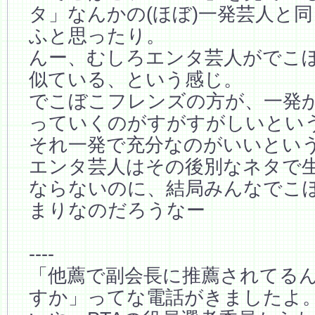
タ」なんかの(ほぼ)一発芸人と
ふと思ったり。
んー、むしろエンタ芸人がでこ
似ている、という感じ。
でこぼこフレンズの方が、一発
っていくのがすがすがしいとい
それ一発で充分なのがいいとい
エンタ芸人はその後別なネタで
ならないのに、結局みんなでこ
まりなのだろうなー
----
「他薦で副会長に推薦されてる
すか」ってな電話がきましたよ