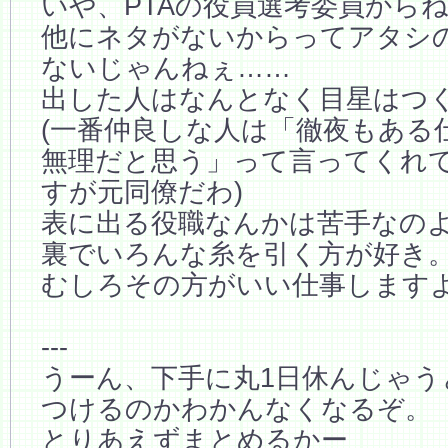
いや、PTAの役員選考委員から
他にネタがないからってアタシ
ないじゃんねぇ……
出した人はなんとなく目星はつ
(一番仲良しな人は「徹夜もある
無理だと思う」って言ってくれ
すが元同僚だわ)
表に出る役職なんかは苦手なの
裏でいろんな糸を引く方が好き
むしろその方がいい仕事します
---
うーん、下手に丸1日休んじゃう
つけるのかわかんなくなるぞ。
とりあえずまとめるかー