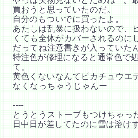
買おうと思っていたのだ。
自分のもついでに買ったよ。
あたしは乱暴に扱わないので、
くても全体がカバーされるのに
だってね注意書きが入っていた
特注色が修理になると通常色で
て。
黄色くないなんてピカチュウエ
なくなっちゃうじゃんー
----
とうとうストーブもつけちゃっ
日中日が差してたのに雪は溶けず