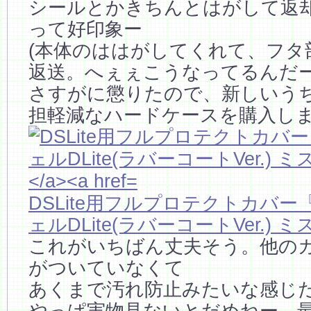
シールとかきちんとはがして返
って好印象ー
(本体のははがしてくれて、フタ
返送。へぇぇこうなってるんだー
さすがに懲りたので、新しいう
担軽減なハードケースを購入し
DSLite用フルプロテクトカバ
ェルDLite(ラバーコートVer.)
これがいちばん丈夫そう。他の
がついていなくて
あくまで汚れ防止みたいな感じ
やっぱ実物見ないとだめねー。