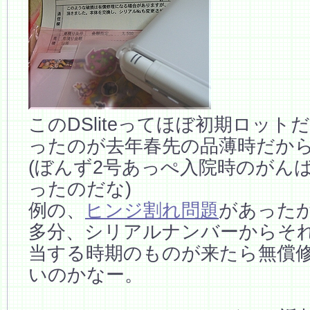
このDSliteってほぼ初期ロッ
ったのが去年春先の品薄時だか
(ぼんず2号あっぺ入院時のがん
ったのだな)
例の、
ヒンジ割れ問題
があった
多分、シリアルナンバーからそ
当する時期のものが来たら無償
いのかなー。