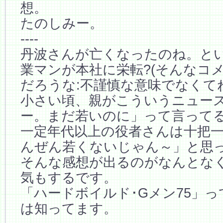
想。
たのしみー。
----
丹波さんが亡くなったのね。と
業マンが本社に栄転?(そんなコ
だろうな:不謹慎な意味でなくてね
小さい頃、親がこういうニュー
ー。まだ若いのに」って言って
一定年代以上の役者さんは十把
んぜん若くないじゃん～」と思
そんな感想が出るのがなんとな
気もするです。
「ハードボイルド･Gメン75」
は知ってます。