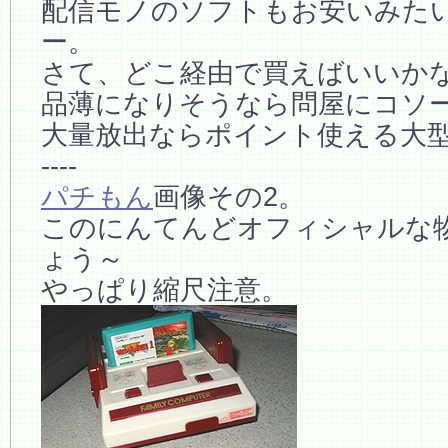
配信モノのソフトもお安いみた
ー。
さて、どこ経由で買えばいいか
品薄になりそうなら問屋にコソ
大量放出ならポイント使える大
----
パチもん
画像その2。
このにんてんどオフィシャルな
ょう～
やっぱり縮尺注意。