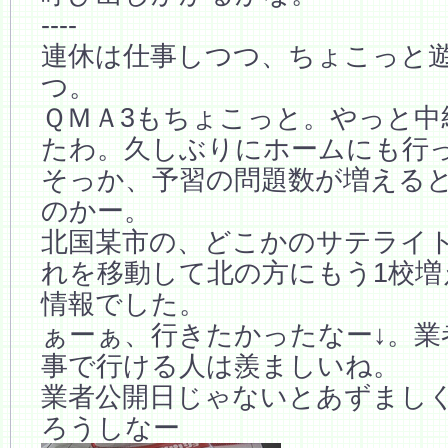
----
連休は仕事しつつ、ちょこっと
つ。
ＱＭＡ3もちょこっと。やっと中
たわ。久しぶりにホームにも行
そっか、予習の問題数が増える
のかー。
北国某市の、どこかのサテライ
れを移動して北の方にもう1校増
情報でした。
ぁーぁ、行きたかったなー↓。業
事で行ける人は羨ましいね。
業者公開日じゃないとあずまし
ろうしなー