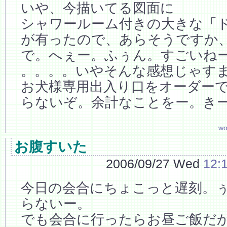
いや、今描いてる図面に
シャワールーム付きの大きな「
が有ったので、あらそうですか
で。へぇー。ふぅん。すごいね
。。。。いやそんな感想じゃす
お犬様専用出入り口をオーダー
らないぞ。余計なことをー。き
wo
お腹すいた
2006/09/27 Wed
12:
今日の会合にちょこっと遅刻。
らないー。
でも会合に行ったらお昼ご飯だ