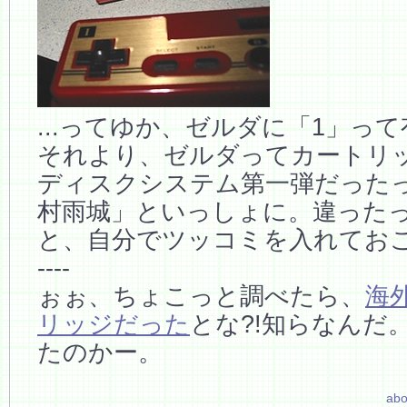
...ってゆか、ゼルダに「1」っ
それより、ゼルダってカートリ
ディスクシステム第一弾だった
村雨城」といっしょに。違った
と、自分でツッコミを入れてお
----
ぉぉ、ちょこっと調べたら、
海
リッジだった
とな?!知らなんだ
たのかー。
abo