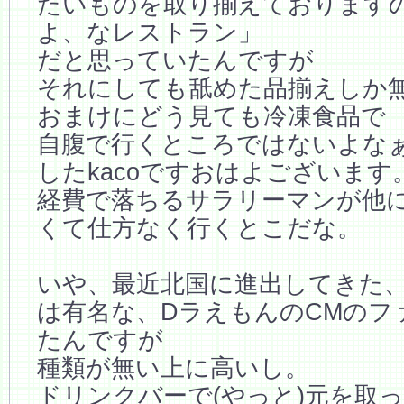
たいものを取り揃えております
よ、なレストラン」
だと思っていたんですが
それにしても舐めた品揃えしか
おまけにどう見ても冷凍食品で
自腹で行くところではないよな
したkacoですおはよございます
経費で落ちるサラリーマンが他
くて仕方なく行くとこだな。
いや、最近北国に進出してきた
は有名な、DラえもんのCMのフ
たんですが
種類が無い上に高いし。
ドリンクバーで(やっと)元を取