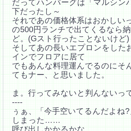
だってハンバーグは「マルシン
下だったし～
それであの価格体系はおかしい
の500円ランチで出てくるなら
ど。(Gスト行ったことないけど)
そしてあの長いエプロンをした
インでフロアに居て
でもあんな料理運んでるのにそ
てもナー、と思いました。
ま。行ってみないと判んないっ
----
ぅぁ、「今手空いてるんだよね?
しまった……
呼び出しかかるかな。