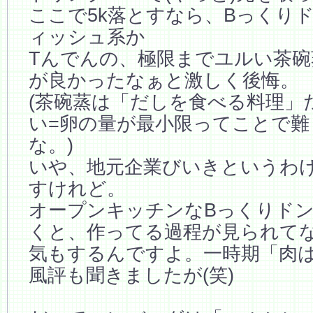
ここで5k落とすなら、Bっくり
ィッシュ系か
Tんでんの、極限までユルい茶
が良かったなぁと激しく後悔。
(茶碗蒸は「だしを食べる料理」
い=卵の量が最小限ってことで
な。)
いや、地元企業びいきというわ
すけれど。
オープンキッチンなBっくりド
くと、作ってる過程が見られて
気もするんですよ。一時期「肉
風評も聞きましたが(笑)