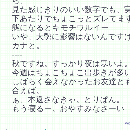
ら、
見た感じきりのいい数字でも、実
下あたりでちょこっとズレてま
態になるとキモチワルイー
いや、大勢に影響はないんです
カナと。
----
秋ですね。すっかり夜は寒いよ
今週はちょこちょこ出歩きが多
しばらく会えなかったお友達と
合えば。
ぁ、本返さなきゃ。とりぱん。
もう寝るー。おやすみなさーい
wo