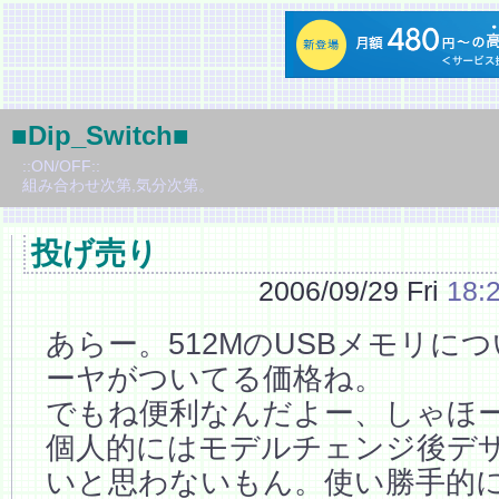
■Dip_Switch■
::ON/OFF::
組み合わせ次第,気分次第。
投げ売り
2006/09/29 Fri
18:
あらー。512MのUSBメモリに
ーヤがついてる価格ね。
でもね便利なんだよー、しゃほ
個人的にはモデルチェンジ後デ
いと思わないもん。使い勝手的