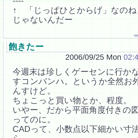
----
↑ 「じっぱひとからげ」なのね
じゃないんだー
w
飽きたー
2006/09/25 Mon
02:
今週末は珍しくゲーセンに行かなか
すコンバンハ。というか全然お
んすけど。
ちょこっと買い物とか、程度。
いやー、だから平面角度付きの
ってのに。
CADって、小数点以下細かい寸