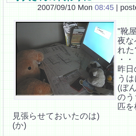
2007/09/10 Mon
08:45
| pos
"靴
夜な
れた
・・
昨日
うは
(ぼ
のう
匹を
見張らせておいたのは)
(か)