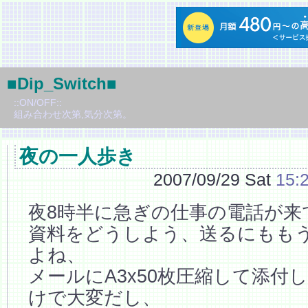
■Dip_Switch■
::ON/OFF::
組み合わせ次第,気分次第。
夜の一人歩き
2007/09/29 Sat
15:
夜8時半に急ぎの仕事の電話が来
資料をどうしよう、送るにもも
よね、
メールにA3x50枚圧縮して添付
けで大変だし、