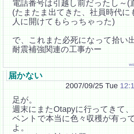
電話番号は引越し前だったし～(
(たまたま出てきた、社員時代に
人に開けてもらっちゃった)
で、これまた必死になって拾い
耐震補強関連の工事かー
wo
届かない
2007/09/25 Tue
12:
足が。
週末にまたOtapyに行ってきて
ベントで本当に色々収穫が有っ
よ。