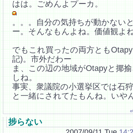
はは。ごめんよプーカ。
。。。自分の気持ちが動かない
ー。そんなもんよね。価値観よ
でもこれ買ったの両方ともOtap
記)。市外だわー
ま、この辺の地域がOtapyと揶
しね。
事実、衆議院の小選挙区では石
と一緒にされてたもんね。いや
e
捗らない
2007/09/11 Tue
14: