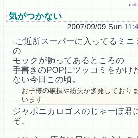
mobi
気がつかない
2007/09/09 Sun
11:
-ご近所スーパーに入ってるミニ
の
モックが飾ってあるところの
手書きのPOPにツッコミをかけ
ない今日この頃。
お子様
の
破損や紛失が多発しており
います
ジャポニカロゴスのじゃーぽ君
ぞ。