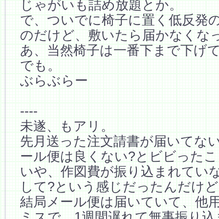
じゃがいも詰め放題とか。
で、ついでに椅子に置く低反発
のだけど、敷いたら届かなくな
あ、当然椅子は一番下まで下げ
でも。
ぶらぶらー
----
未遂、もアリ。
先月送った注文請書が届いてない
ール便は良くない?とビビったこ
いや、作図費が振り込まれてい
して?という感じだったんだけど
結局メール便は届いていて、他
ミスで、1週間遅れて無事振り込