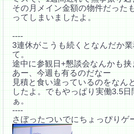
その月メイン金額の物件だった
ってしまいましたよ。
----
3連休がこうも続くとなんだか業
て。
途中に参観日+懇談会なんかも挟
あー、今週も有るのだなー
見積と食い違っているのをなん
したよ。でもやっぱり実働3.5
ぁ。
----
さぼったついでにちょっぴりゲ