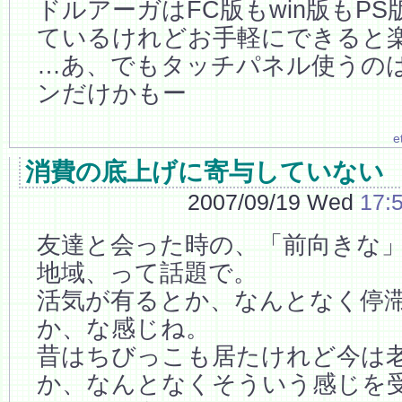
ドルアーガはFC版もwin版もP
ているけれどお手軽にできると
…あ、でもタッチパネル使うのは
ンだけかもー
e
消費の底上げに寄与していない
2007/09/19 Wed
17:
友達と会った時の、「前向きな
地域、って話題で。
活気が有るとか、なんとなく停
か、な感じね。
昔はちびっこも居たけれど今は
か、なんとなくそういう感じを