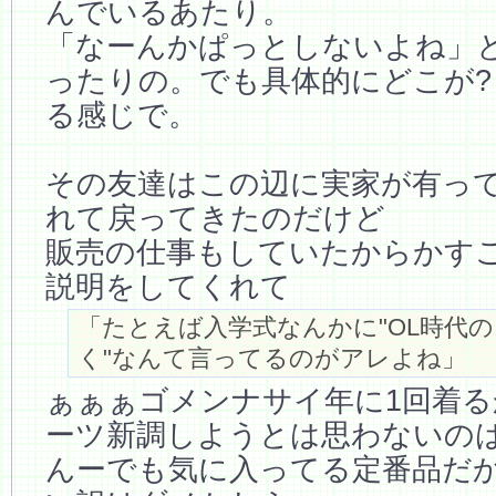
んでいるあたり。
「なーんかぱっとしないよね」
ったりの。でも具体的にどこが
る感じで。
その友達はこの辺に実家が有っ
れて戻ってきたのだけど
販売の仕事もしていたからかす
説明をしてくれて
「たとえば入学式なんかに"OL時代
く"なんて言ってるのがアレよね」
ぁぁぁゴメンナサイ年に1回着
ーツ新調しようとは思わないの
んーでも気に入ってる定番品だ