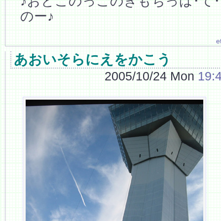
♪おとこのっこのきもちっは･て
のー♪
e
あおいそらにえをかこう
2005/10/24 Mon
19: