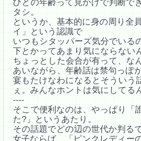
ひとの年齢って見かけで判断で
タシ。
というか、基本的に身の周り全
イ」という認識で
いつもシタッパーズ気分でいる
下とかってあまり気にならない
ちょっとした会合が有って、な
あいながら、年齢話は禁句っぽ
宴もたけなわになるとそういう
ぇ。みんなホントは気にしてる
----
そこで便利なのは、やっぱり「
た?」というあたり。
その話題でどの辺の世代か判る
女子ならば、「ピンクレディー