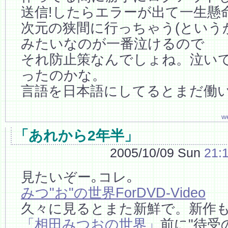
送信!したらエラーが出て一生懸
次元の狭間に行っちゃう(という
みたいなのが一番泣けるので
それ防止策なんでしょね。泣い
ったのかな。
言語を日本語にしてるとまだ働
w
「あれから2年半」
2005/10/09 Sun
21:
見たいぞー｡コレ｡
みつ"お"の世界ForDVD-Video
久々に見るとまた新鮮で。新作
「相田みつおの世界」
前に"待受