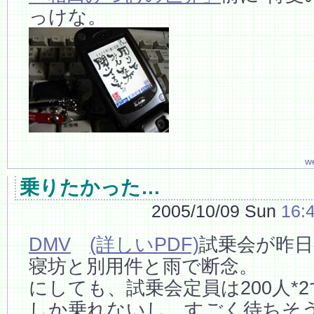
っけな。
w
乗りたかった…
2005/10/09 Sun
16:
DMV
(詳しいPDF)
試乗会が昨
寝坊と別用件と雨で断念。
にしても、試乗会定員は200人*2
しか乗れないし、すごく待ちそ