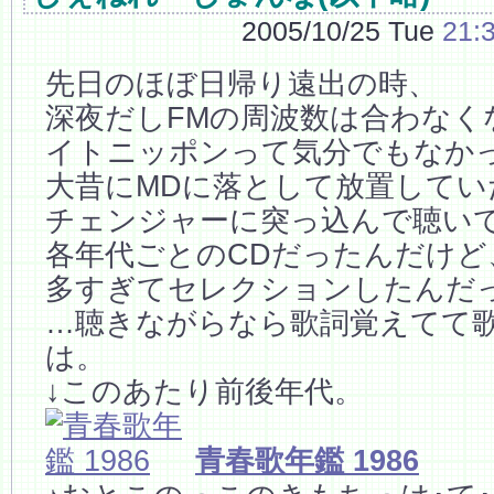
2005/10/25 Tue
21:
先日のほぼ日帰り遠出の時、
深夜だしFMの周波数は合わなく
イトニッポンって気分でもなか
大昔にMDに落として放置してい
チェンジャーに突っ込んで聴い
各年代ごとのCDだったんだけど
多すぎてセレクションしたんだ
…聴きながらなら歌詞覚えてて
は。
↓このあたり前後年代。
青春歌年鑑 1986