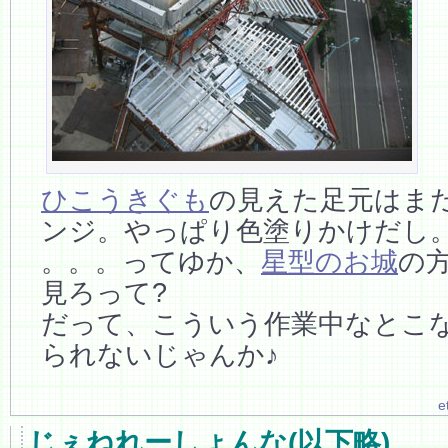
ひこうきぐも
の見えた足元はま
ンジ。やっぱり色塗りかけだし
。。。ってゆか、
星型のお城
の
見ろって?
だって、こういう作業中なとこ
られないじゃんか♪
e
じぇねれーしょんな(以下略)