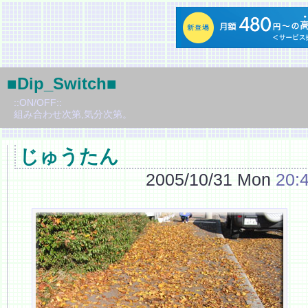
■Dip_Switch■
::ON/OFF::
組み合わせ次第,気分次第。
じゅうたん
2005/10/31 Mon
20: