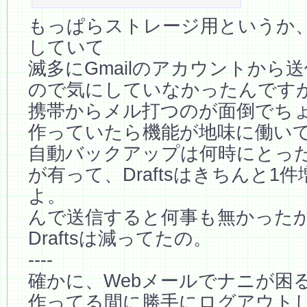
もっぱらストレージ用というか
していて
滅多にGmailのアカウントから
ので気にしていなかったんです
携帯からメル打つのが面倒でち
作っていたら機能が地味に働い
自動バックアップは何時にとっ
が有って、Draftsはきちんと1
よ。
んで送信すると何事も無かった
Draftsは減ってたの。
----
確かに、Webメールでナニが困
作ってる間に勝手にログアウト