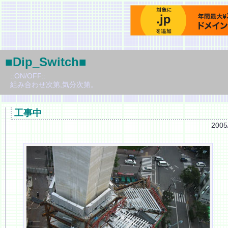
■Dip_Switch■
::ON/OFF::
組み合わせ次第,気分次第。
工事中
2005