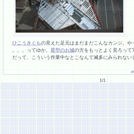
ひこうきぐも
の見えた足元はまだまだこんなカンジ。や
。。。ってゆか、
星型のお城
の方をもっとよく見ろって
だって、こういう作業中なとこなんて滅多にみられない
e
1/1