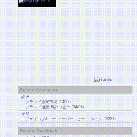
Recent Comments
読破
├ ブランド激安市場 (10/17)
└ ブランド通販,時計コピー (04/06)
結局
└ ジェイコブ&コー スーパーコピー エルメス (03/31)
Recent Trackback