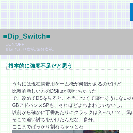
■Dip_Switch■
::ON/OFF::
組み合わせ次第,気分次第。
根本的に強度不足だと思う
うちには現在携帯用ゲーム機が何個かあるのだけど
比較的新しい方のDSliteが割れちゃった。
で、改めてDSを見ると、本当ごつくて壊れそうにない
GBアドバンスSPも、それほどよわよわじゃないし。
以前から確かに丁番あたりにクラックは入っていて、気
そこで追い討ちをかけたんだな、多分。
ここまでぱっかり割れちゃうとわ……