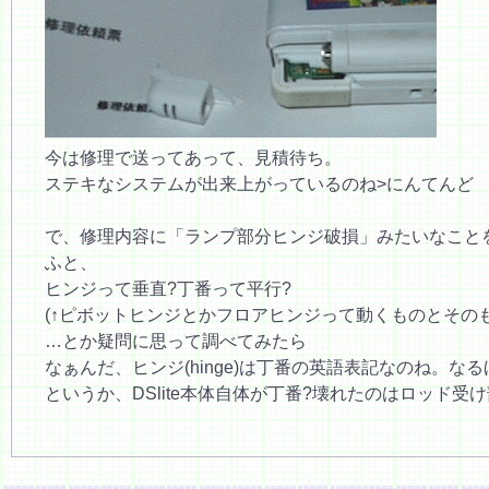
今は修理で送ってあって、見積待ち。
ステキなシステムが出来上がっているのね>にんてんど
で、修理内容に「ランプ部分ヒンジ破損」みたいなこと
ふと、
ヒンジって垂直?丁番って平行?
(↑ピボットヒンジとかフロアヒンジって動くものとその
…とか疑問に思って調べてみたら
なぁんだ、ヒンジ(hinge)は丁番の英語表記なのね。な
というか、DSlite本体自体が丁番?壊れたのはロッド受け