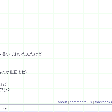
を書いておいたんだけど
ものが垂直よね)
るほどー
部分?
about
|
comments (0)
|
trackback 
1/1