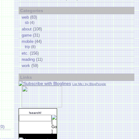
Categories
web
(83)
sb
(4)
about
(108)
game
(31)
mobile
(44)
trip
(8)
etc.
(156)
reading
(11)
work
(59)
Links
List Me♪ by BlogPeople
!search!
(0)