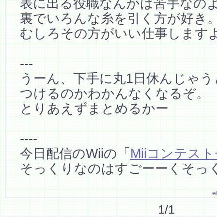
表に出る役職なんかは苦手なの
裏でいろんな糸を引く方が好き
むしろその方がいい仕事します
---
うーん、下手に丸1日休んじゃう
つけるのかわかんなくなるぞ。
とりあえずまとめるかー
----
今日配信のWiiの「
Miiコンテス
そっくりなのはすごーーくそっ
e
1/1