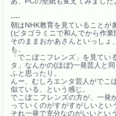
あ、PCの壁紙も変えてみました
----
朝はNHK教育を見ていることが
(ピタゴラミニで和んでから作業
そのままおかあさんといっしょ
も。
「でこぼこフレンズ」を見てい
タ」なんかの(ほぼ)一発芸人と
ふと思ったり。
んー、むしろエンタ芸人がでこ
似ている、という感じ。
でこぼこフレンズの方が、一発
っていくのがすがすがしいとい
それ一発で充分なのがいいとい