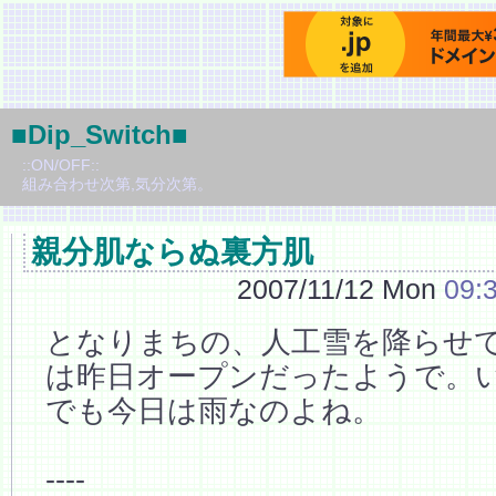
■Dip_Switch■
::ON/OFF::
組み合わせ次第,気分次第。
親分肌ならぬ裏方肌
2007/11/12 Mon
09:
となりまちの、人工雪を降らせ
は昨日オープンだったようで。
でも今日は雨なのよね。
----