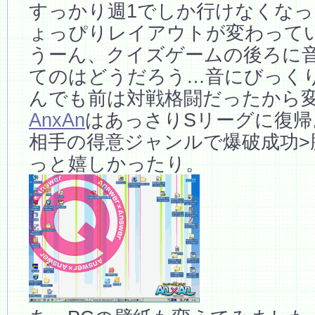
すっかり週1でしか行けなくな
ょっぴりレイアウトが変わって
うーん、クイズゲームの後ろに
てのはどうだろう…音にびっく
んでも前は対戦格闘だったから
AnxAn
はあっさりSリーグに復帰
相手の得意ジャンルで爆破成功>
っと嬉しかったり。