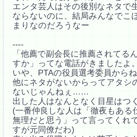
エンタ芸人はその後別なネタで
ならないのに、結局みんなでこ
まりなのだろうなー
----
「他薦で副会長に推薦されてる
すか」ってな電話がきましたよ
いや、PTAの役員選考委員から
他にネタがないからってアタシ
ないじゃんねぇ……
出した人はなんとなく目星はつ
(一番仲良しな人は「徹夜もある
無理だと思う」って言ってくれ
すが元同僚だわ)