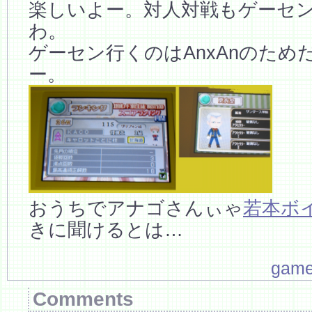
楽しいよー。対人対戦もゲーセ
わ。
ゲーセン行くのはAnxAnのため
ー。
おうちでアナゴさんぃゃ
若本ボ
きに聞けるとは…
gam
Comments