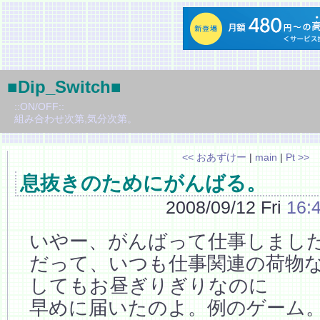
■Dip_Switch■
::ON/OFF::
組み合わせ次第,気分次第。
<< おあずけー
|
main
|
Pt >>
息抜きのためにがんばる。
2008/09/12 Fri
16:
いやー、がんばって仕事しまし
だって、いつも仕事関連の荷物
してもお昼ぎりぎりなのに
早めに届いたのよ。例のゲーム