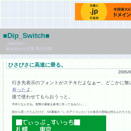
■Dip_Switch■
::ON/OFF::
組み合わせ次第,気分次第。
ひさびさに高速に乗る。
2005/
行き先表示のフォントがステキだよなぁー、どこかに無
有った
よ。
後で使わせてもらおうっと。
手作りなんすね。実際の看板を参考に作ってるみたい。。
前から思ってたんだけど、SA看板の「i」のアイコンというか表示の意味は何なんだろうな