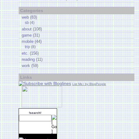
Categories
web
(83)
sb
(4)
about
(108)
game
(31)
mobile
(44)
trip
(8)
etc.
(156)
reading
(11)
work
(59)
Links
List Me♪ by BlogPeople
!search!