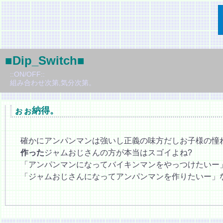
■Dip_Switch■
::ON/OFF::
組み合わせ次第,気分次第。
ぉぉ納得。
確かにアンパンマンは強いし正義の味方だしお子様の憧
作った
ジャムおじさんの方が本当はスゴイよね?
「アンパンマンになってバイキンマンをやっつけたいー
「ジャムおじさんになってアンパンマンを作りたいー」