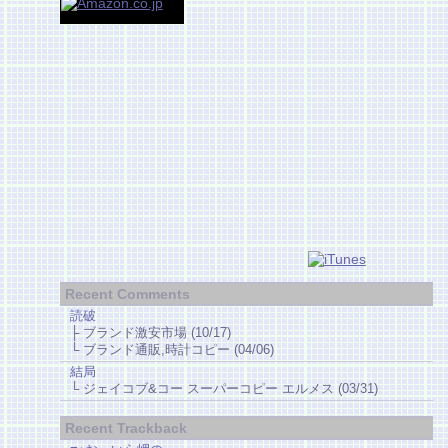
Recent Comments
読破
├ ブランド激安市場 (10/17)
└ ブランド通販,時計コピー (04/06)
結局
└ ジェイコブ&コー スーパーコピー エルメス (03/31)
Recent Trackback