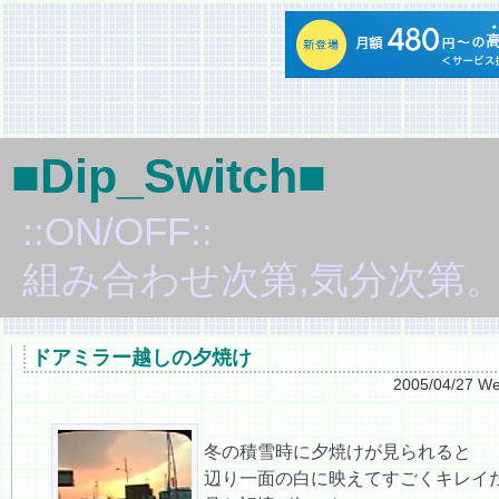
■Dip_Switch■
::ON/OFF::
組み合わせ次第,気分次第
ドアミラー越しの夕焼け
2005/04/27 W
冬の積雪時に夕焼けが見られると
辺り一面の白に映えてすごくキレイ