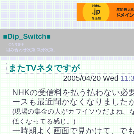
■Dip_Switch■
::ON/OFF::
組み合わせ次第,気分次第。
またTVネタですが
2005/04/20 Wed
11:
NHKの受信料を払う払わない必
ースも最近聞かなくなりました
(現場の集金の人がカワイソウだよね。
低くなってる感じ。)
一時期よく画面で見かけて、で