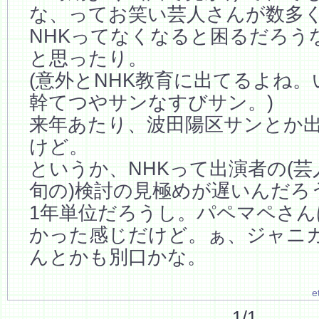
な、ってお笑い芸人さんが数多
NHKってなくなると困るだろう
と思ったり。
(意外とNHK教育に出てるよね
幹てつやサンなすびサン。)
来年あたり、波田陽区サンとか
けど。
というか、NHKって出演者の(
旬の)検討の見極めが遅いんだろ
1年単位だろうし。パペマペさん
かった感じだけど。ぁ、ジャニ
んとかも別口かな。
e
1/1