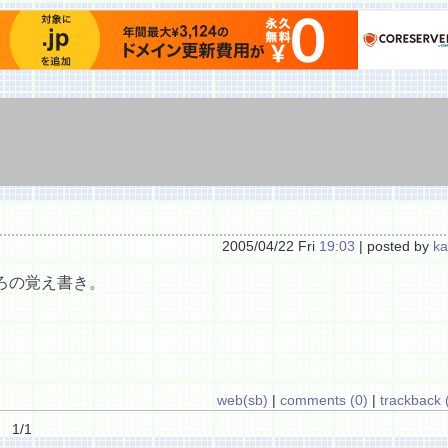
2005/04/22 Fri
19:03
| posted by
ka
ろの覚え書き。
web(sb)
|
comments (0)
|
trackback 
1/1